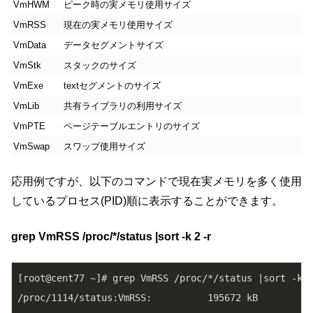
VmHWM
ピーク時の実メモリ使用サイズ
VmRSS
現在の実メモリ使用サイズ
VmData
データセグメントサイズ
VmStk
スタックのサイズ
VmExe
textセグメントのサイズ
VmLib
共有ライブラリの利用サイズ
VmPTE
ページテーブルエントリのサイズ
VmSwap
スワップ使用サイズ
応用例ですが、以下のコマンドで現在実メモリを多く使用
しているプロセス(PID)順に表示することができます。
grep VmRSS /proc/*/status |sort -k 2 -r
[root@cent77 ~]# grep VmRSS /proc/*/status |sort -k 2
/proc/1114/status:VmRSS:          195672 kB
