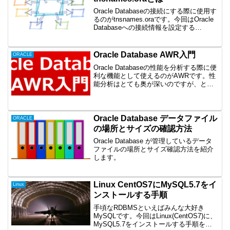
Oracle Databaseの接続にする際に使用す
るのがtnsnames.oraです。今回はOracle
Databaseへの接続情報を設定する
tnsnames.oraの場所、設定内容の説明、
使用方法を紹介します。
Oracle Database AWR入門
ORACLE
Oracle Databaseの性能を分析する際に便
利な機能として使えるのがAWRです。性
能分析はとても奥が深いのですが、とて
も面白い分野でもあります。今回はAWR
入門として、AWRとは何かを紹介したい
と思います。
Oracle Database データファイル
ORACLE
の場所とサイズの確認方法
Oracle Database が管理しているデータ
ファイルの場所とサイズ確認方法を紹介
します。
Linux CentOS7にMySQL5.7をイ
Linux
ンストールする手順
手頃なRDBMSといえばみんな大好き
MySQLです。今回はLinux(CentOS7)に、
MySQL5.7をインストールする手順を紹