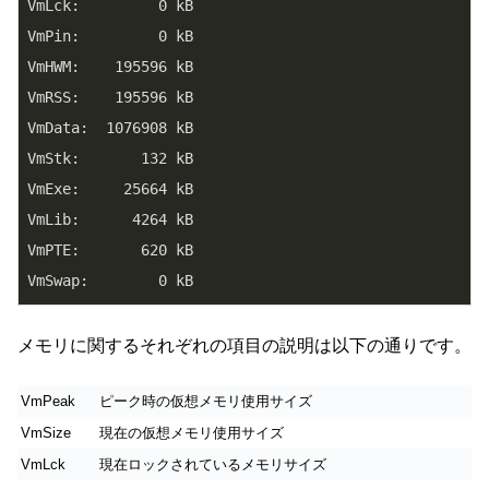
VmLck:         0 kB

VmPin:         0 kB

VmHWM:    195596 kB

VmRSS:    195596 kB

VmData:  1076908 kB

VmStk:       132 kB

VmExe:     25664 kB

VmLib:      4264 kB

VmPTE:       620 kB

VmSwap:        0 kB
メモリに関するそれぞれの項目の説明は以下の通りです。
VmPeak
ピーク時の仮想メモリ使用サイズ
VmSize
現在の仮想メモリ使用サイズ
VmLck
現在ロックされているメモリサイズ