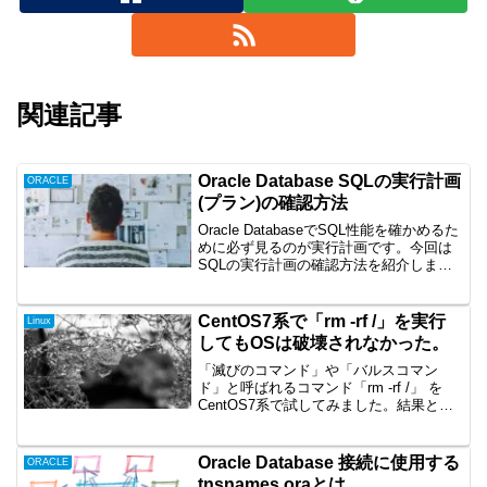
関連記事
Oracle Database SQLの実行計画
ORACLE
(プラン)の確認方法
Oracle DatabaseでSQL性能を確かめるた
めに必ず見るのが実行計画です。今回は
SQLの実行計画の確認方法を紹介しま
す。
CentOS7系で「rm -rf /」を実行
Linux
してもOSは破壊されなかった。
「滅びのコマンド」や「バルスコマン
ド」と呼ばれるコマンド「rm -rf /」 を
CentOS7系で試してみました。結果とし
て、このコマンドでOSが破壊されること
はなかったので、しっかりOSを破壊でき
る方法を色々試してみました。
Oracle Database 接続に使用する
ORACLE
tnsnames.oraとは