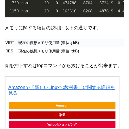
  730 root      20   0  474788   8704   6724 S  0.0  
 1159 root      20   0  163616   6268   4876 S  4.4 
メモリに関する項目の説明は以下の通りです。
VIRT
現在の仮想メモリ使用量 (単位はkB)
RES
現在の仮想メモリ使用量 (単位はkB)
[q]を押下すればtopコマンドから抜けることが出来ます。
Amazonで「新しいLinuxの教科書」に関する詳細を
見る
Amazon
楽天
Yahoo!ショッピング