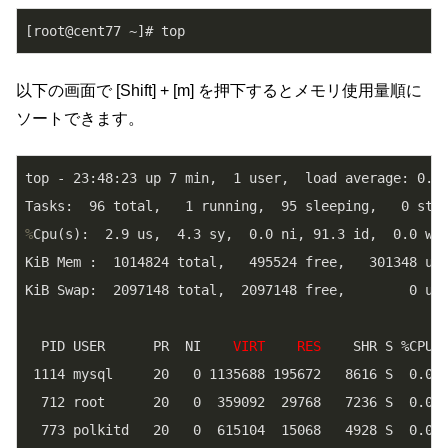
以下の画面で [Shift] + [m] を押下するとメモリ使用量順に
ソートできます。
top - 23:48:23 up 7 min,  1 user,  load average: 0.04
%
Cpu(s):  2.9 us,  4.3 sy,  0.0 ni, 91.3 id,  0.0 wa
KiB Mem :  1014824 total,   495524 free,   301348 use
KiB Swap:  2097148 total,  2097148 free,        0 use
  PID USER      PR  NI    
VIRT
RES
    SHR S %CPU %
 1114 mysql     20   0 1135688 195672   8616 S  0.0 1
  712 root      20   0  359092  29768   7236 S  0.0  
  773 polkitd   20   0  615104  15068   4928 S  0.0  